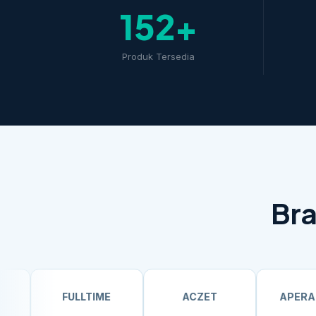
152+
Produk Tersedia
Bra
FULLTIME
ACZET
APERA Instrume