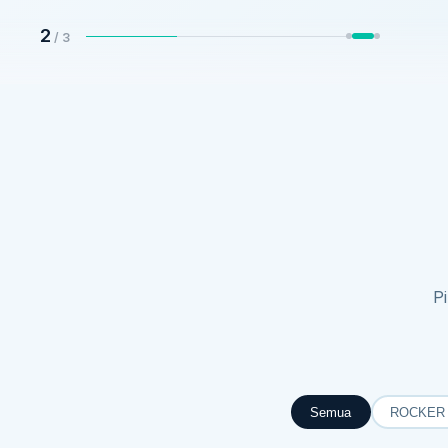
2
/ 3
P
Semua
ROCKER