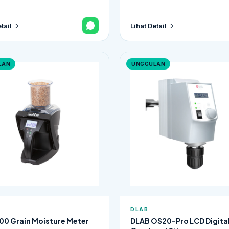
tail
Lihat Detail
LAN
UNGGULAN
DLAB
00 Grain Moisture Meter
DLAB OS20-Pro LCD Digita