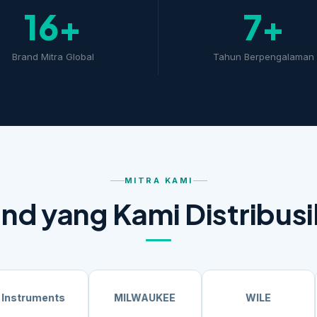
16+
7+
Brand Mitra Global
Tahun Berpengalaman
MITRA KAMI
nd yang Kami Distribus
nts
MILWAUKEE
WILE
HYD