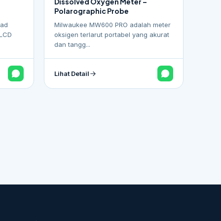
Dissolved Oxygen Meter –
Polarographic Probe
ead
Milwaukee MW600 PRO adalah meter
 LCD
oksigen terlarut portabel yang akurat
dan tangg...
Lihat Detail