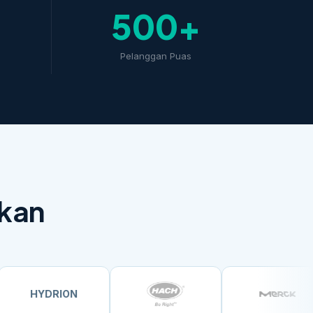
500+
Pelanggan Puas
ikan
RION