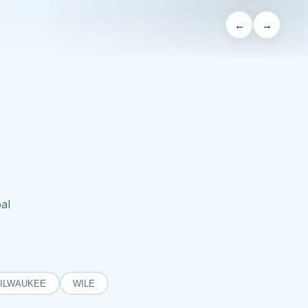
←
→
al
ILWAUKEE
WILE