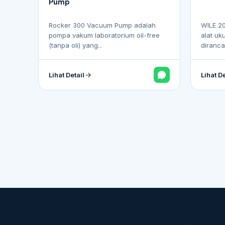
Pump
Rocker 300 Vacuum Pump adalah
WILE 20
pompa vakum laboratorium oil-free
alat uku
(tanpa oli) yang...
dirancan
Lihat Detail
Lihat De