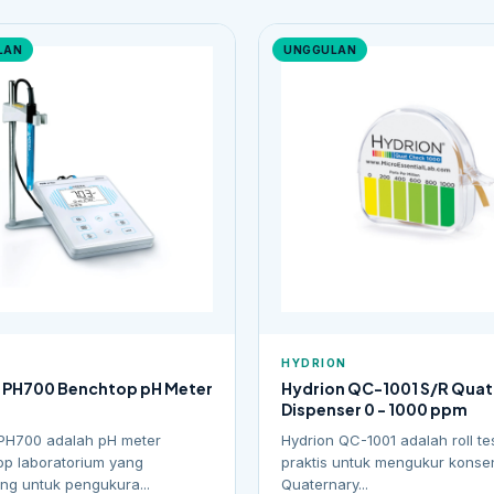
LAN
UNGGULAN
HYDRION
 PH700 Benchtop pH Meter
Hydrion QC-1001 S/R Quat
Dispenser 0 - 1000 ppm
PH700 adalah pH meter
Hydrion QC-1001 adalah roll te
p laboratorium yang
praktis untuk mengukur konsen
ng untuk pengukura...
Quaternary...