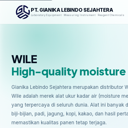
PT. GIANIKA LEBINDO SEJAHTERA
Laboratory Equipment · Measuring Instrument · Reagent Chemicals
WILE
High-quality moisture
Gianika Lebindo Sejahtera merupakan distributor Wi
Wile adalah merek alat ukur kadar air (moisture met
yang terpercaya di seluruh dunia. Alat ini banyak
biji-bijian, padi, jagung, kopi, kakao, dan hasil per
memastikan kualitas panen tetap terjaga.