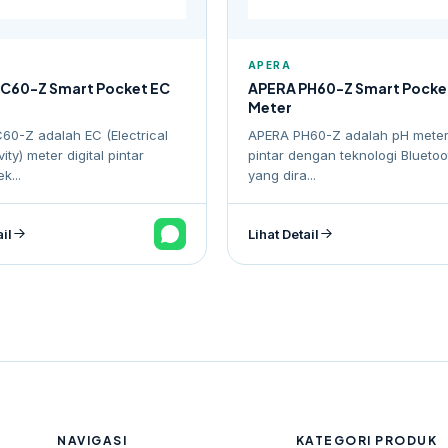
APERA
C60-Z Smart Pocket EC
APERA PH60-Z Smart Pocke
Meter
60-Z adalah EC (Electrical
APERA PH60-Z adalah pH meter 
ity) meter digital pintar
pintar dengan teknologi Bluetoo
k...
yang dira...
ail
Lihat Detail
NAVIGASI
KATEGORI PRODUK