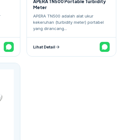
APERA TN500 Portable Turbidity
Meter
r
APERA TN500 adalah alat ukur
kekeruhan (turbidity meter) portabel
yang dirancang...
Lihat Detail