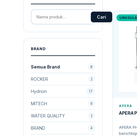
Cari
UNGGUL
BRAND
Semua Brand
8
ROCKER
2
Hydrion
17
MITECH
9
APERA
APERA P
WATER QUALITY
2
APERA PH
BRAND
4
benchtop