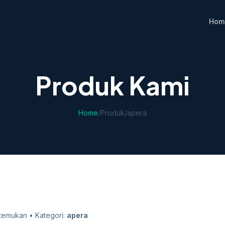
Hom
Produk Kami
Home
/
Produk
/
apera
temukan • Kategori:
apera