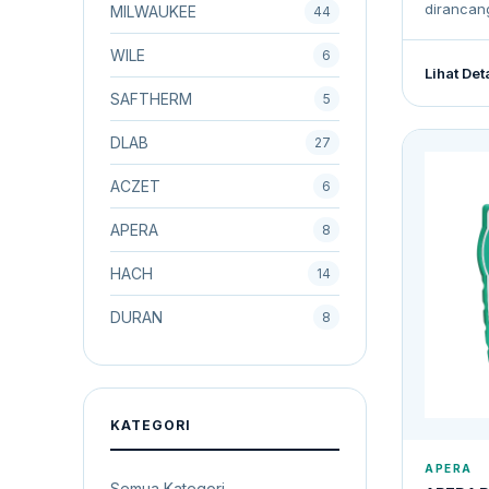
dirancan
MILWAUKEE
44
WILE
6
Lihat Det
SAFTHERM
5
DLAB
27
ACZET
6
APERA
8
HACH
14
DURAN
8
KATEGORI
APERA
Semua Kategori