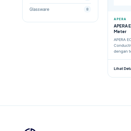
Glassware
8
APERA
APERA E
Meter
APERA EC
Conductiv
dengan te
Lihat Det