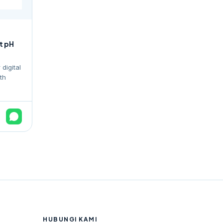
t pH
digital
th
HUBUNGI KAMI