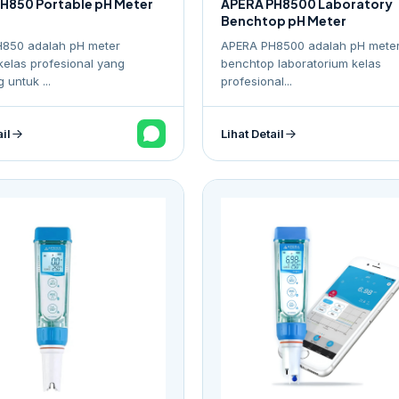
H850 Portable pH Meter
APERA PH8500 Laboratory
Benchtop pH Meter
850 adalah pH meter
APERA PH8500 adalah pH mete
kelas profesional yang
benchtop laboratorium kelas
 untuk ...
profesional...
ail
Lihat Detail