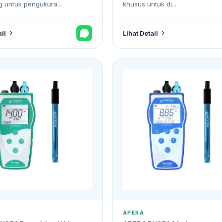
g untuk pengukura...
khusus untuk di...
ail
Lihat Detail
APERA