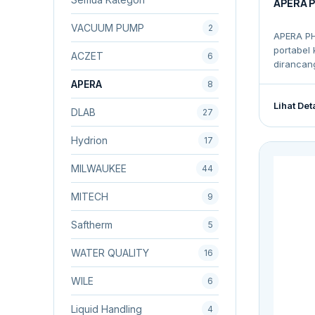
APERA P
VACUUM PUMP
2
APERA PH
portabel 
ACZET
6
dirancang
APERA
8
Lihat Det
DLAB
27
Hydrion
17
MILWAUKEE
44
MITECH
9
Saftherm
5
WATER QUALITY
16
WILE
6
Liquid Handling
4