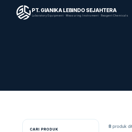
PT. GIANIKA LEBINDO SEJAHTERA
Laboratory Equipment · Measuring Instrument · Reagent Chemicals
8
produk di
CARI PRODUK