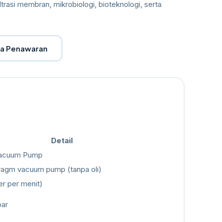
ltrasi membran, mikrobiologi, bioteknologi, serta
ta Penawaran
Detail
Vacuum Pump
hragm vacuum pump (tanpa oli)
ter per menit)
bar