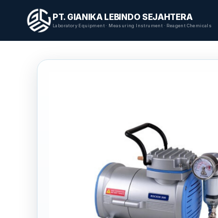
PT. GIANIKA LEBINDO SEJAHTERA
Laboratory Equipment · Measuring Instrument · Reagent Chemicals
Home
/
Produk
/
ROCKER
/
ROCKER 300 Oil free Vacuum P