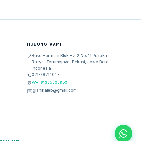
HUBUNGI KAMI
Ruko Harmoni Blok HZ 2 No. 11 Pusaka
📍
Rakyat Tarumajaya, Bekasi, Jawa Barat
Indonesia
021-38714047
📞
WA: 81385565950
💬
gianikaleb@gmail.com
✉️