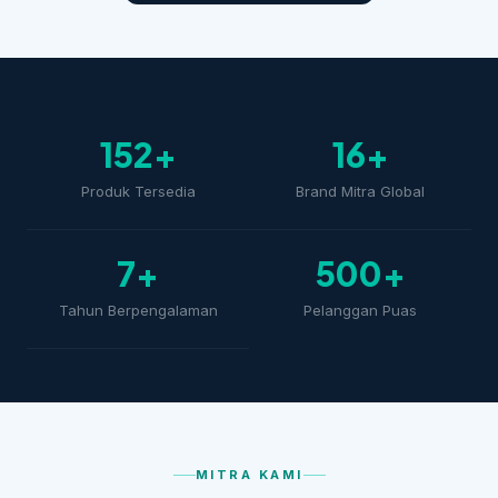
152+
16+
Produk Tersedia
Brand Mitra Global
7+
500+
Tahun Berpengalaman
Pelanggan Puas
MITRA KAMI