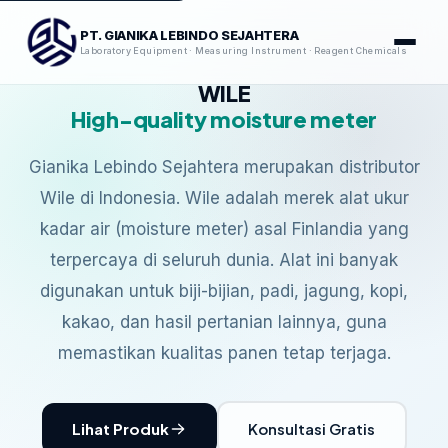
PT. GIANIKA LEBINDO SEJAHTERA
Laboratory Equipment · Measuring Instrument · Reagent Chemicals
WILE
High-quality moisture meter
Gianika Lebindo Sejahtera merupakan distributor
Wile di Indonesia. Wile adalah merek alat ukur
kadar air (moisture meter) asal Finlandia yang
terpercaya di seluruh dunia. Alat ini banyak
digunakan untuk biji-bijian, padi, jagung, kopi,
kakao, dan hasil pertanian lainnya, guna
memastikan kualitas panen tetap terjaga.
Lihat Produk
Konsultasi Gratis